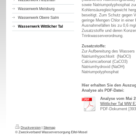
Wasserwerk Hetzerath
sowie Natriumpolyphosphat zud
Wasserwerk Meisburg
Kohlensäuregleichgewicht herg
beseitigt. Zum Schutz gegen 
Wasserwerk Obere Salm
geringe Mengen Chlor in einer 
Ausnahmefällen bis zu 0,6 mg/
Wasserwerk Wittlicher Tal
Zusatzstoffe und deren Konzen
Trinkwasserverordnung.
Zusatzstoffe:
Zur Aufbereitung des Wassers 
Natriumhypochlorit (NaOCl)
Calciumcarbonat (CaCO3)
Natriumhydroxid (NaOH)
Natriumpolyphosphat
Hier erhalten Sie den Auszu
Analyse als PDF-Datei:
Analyse vom Mai 2
Wittlicher Tal WW E
PDF-Dokument [393
Druckversion
|
Sitemap
© Zweckverband Wasserversorgung Eifel-Mosel