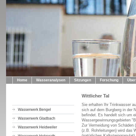
Home
Wasseranalysen
Sitzungen
Forschung
Über
Wittlicher Tal
Sie erhalten Ihr Trinkwasser a
Wasserwerk Bengel
sich auf dem Burgberg in der N
befindet. Es handelt sich um 
Wasserwerk Gladbach
Wassergewinnungsgebieten "B
Zur Vermeidung von Schäden (
Wasserwerk Heidweiler
(z.B. Rohrleitungen) wird das
(natürliches Kalksteingranulat)